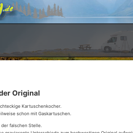
der Original
echteckige Kartuschenkocher.
teilweise schon mit Gaskartuschen.
der falschen Stelle.
ise gravierente Unterschiede zum hochwertigen Original aufwei